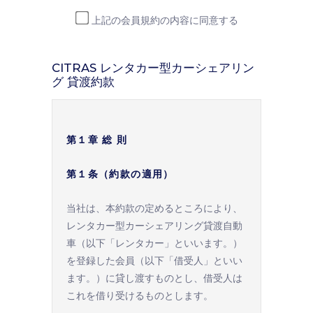
第２条（運営主体）
上記の会員規約の内容に同意する
当会は、株式会社りゅうにちホールディ
CITRAS レンタカー型カーシェアリン
ングス（以下「当社」といいます）が管
グ 貸渡約款
理運営の主体となります。
第３条（会員）
第１章 総 則
本規約において「会員」とは、本規約に
同意のうえ当会への入会をお申込みいた
第１条（約款の適用）
だき、当会が入会を認めた個人または法
人をいいます。
当社は、本約款の定めるところにより、
レンタカー型カーシェアリング貸渡自動
第４条（会員資格）
車（以下「レンタカー」といいます。）
を登録した会員（以下「借受人」といい
申込者が以下のいずれかに該当する場合
ます。）に貸し渡すものとし、借受人は
には、当会の会員となっていただくこと
これを借り受けるものとします。
はできません。