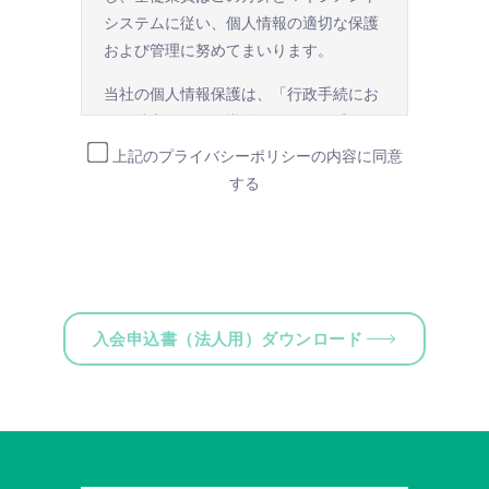
場所、借受期間、返還場所、運転者、そ
会所定のクレジットカードでない場
システムに従い、個人情報の適切な保護
の他の借受条件（以下「借受条件」とい
合。
および管理に努めてまいります。
います。）を明示して予約の申込みを行
過去に、当会との契約に違反した
うことができます。
当社の個人情報保護は、「行政手続にお
事実がある場合。
ける特定の個人を識別するための番号の
当社は、借受人から予約の申込みがあっ
利用等に関する法律」及び「個人情報の
暴力団関係者、またはその他の反
上記のプライバシーポリシーの内容に同意
たときは、原則として、当社の保有する
保護に関する法律」等の国が定める指針
社会的勢力に属していると認められ
する
レンタカーの範囲内で予約に応ずるもの
及びその他の関連する規範を遵守いたし
とします。
る場合。
ます。
その他当会が不適格と判断した場
第３条（予約の変更）
当社は、お客様の個人情報について、漏
合。
えい、滅失又はき損の防止等、その管理
借受人は、前条の借受条件を変更しよう
のために必要かつ適切な安全管理措置を
入会申込書（法人用）ダウンロード
とするときは、あらかじめ当社の承諾を
講じます。
第５条（保証事項）
受けなければならないものとします。
当社の個人情報保護マネジメントシステ
会員は、当社に対し次の事項を遵守する
ムは、継続的に見直し、修正を加え改善
第４条（予約の取消し等）
ことを保証するものとします。
してまいります。
車両の運転に必要な運転免許証を
借受人は、別に定める方法により、予約