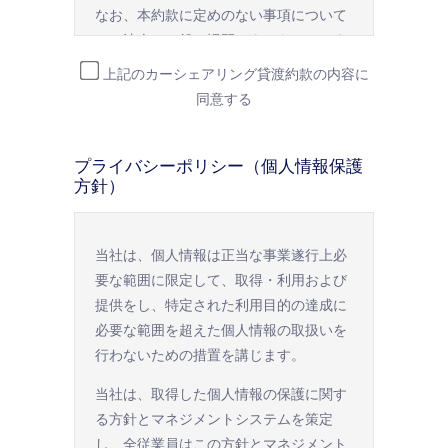
なお、本約款に定めのない事項について
日本国内の都道府県公安委員会が
は、法令、一般の慣習によるものとしま
す。
交付する、普通自動車の運転に有効
上記のカーシェアリング貸渡約款の内容に
な運転免許証を有していない場合。
同意する
当社は、本約款の趣旨、法令、行政通達
及び一般の慣習に反しない範囲で特約に
運転免許証を取得してから2年未
応ずることがあります。特約した場合に
満の場合。
プライバシーポリシー（個人情報保護
は、その特約が本約款に優先するものと
方針）
申し込み時点で、満74歳以上の
します。
場合。（75歳を越えると会員資格の
更新はできません。）
当社は、個人情報は正当な事業遂行上必
第２章 予 約
要な範囲に限定して、取得・利用および
申し込みの際に、虚偽の申告があ
第２条（予約の申込み）
提供をし、特定された利用目的の達成に
った場合。
必要な範囲を超えた個人情報の取扱いを
申し込みの際に当社に届け出する
借受人は、レンタカーを借りるにあたっ
行わないための措置を講じます。
て、本約款及び別に定める料金表等に同
クレジットカードが、クレジットカ
当社は、取得した個人情報の保護に関す
意のうえ、別に定める方法により、あら
ード会社より無効扱いもしくは利用
る方針とマネジメントシステムを策定
かじめ車種クラス、借受開始日時、借受
停止とされている場合、もしくは当
し、全従業員はこの方針とマネジメント