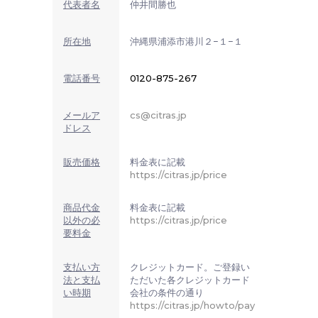
代表者名
仲井間勝也
所在地
沖縄県浦添市港川２−１−１
電話番号
0120-875-267
メールア
cs@citras.jp
ドレス
販売価格
料金表に記載
https://citras.jp/price
商品代金
料金表に記載
以外の必
https://citras.jp/price
要料金
支払い方
クレジットカード。ご登録い
法と支払
ただいた各クレジットカード
い時期
会社の条件の通り
https://citras.jp/howto/pay