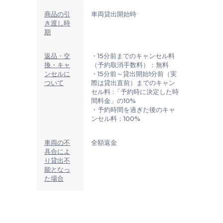
商品の引
車両貸出開始時
き渡し時
期
返品・交
・15分前までのキャンセル料
換・キャ
（予約取消手数料）：無料
ンセルに
・15分前～貸出開始1分前（実
ついて
際は貸出直前）までのキャン
セル料 :「予約時に決定した時
間料金」の10%
・予約時間を過ぎた後のキャ
ンセル料：100%
車両の不
全額返金
具合によ
り貸出不
能となっ
た場合