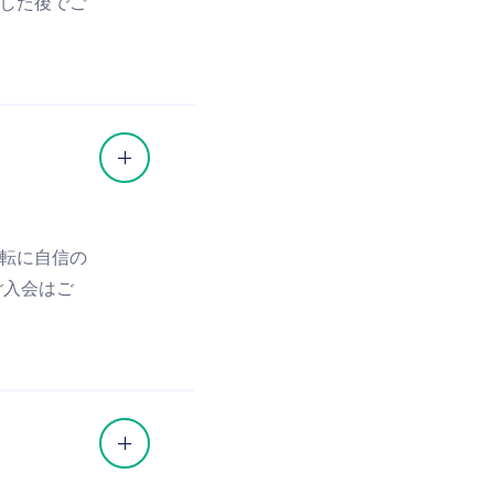
した後でご
転に自信の
ご入会はご