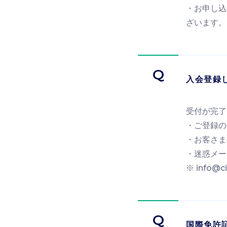
・お申し込
ざいます。
Q
入会登録
受付が完了
・ご登録の
・お客さま
・迷惑メー
※ info
Q
国際免許