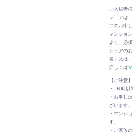
ご入居者
シェアは、
アのお申し
マンション
より、必須
シェアのお
名」又は、
詳しくは
マ
【ご注意】
・ 18 
・お申し込
ざいます。
・マンショ
す。
・ご家族