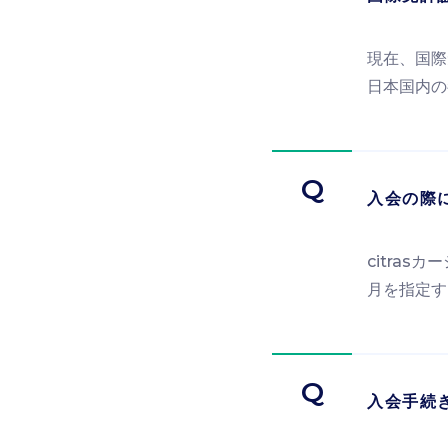
現在、国際
日本国内の
Q
入会の際
citra
月を指定す
Q
入会手続