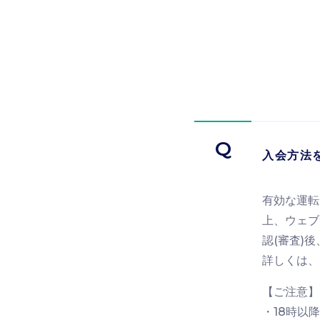
Q
入会方法
有効な運転
上、ウェブ
認(審査)
詳しくは、
【ご注意】
・18時以